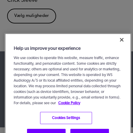
Click Sleeve
Vælg muligheder
Help us improve your experience
We use cookies to operate this website, measure traffic, enhance
functionality, and personalize content. Some cookies are strictly
necessary; others are optional and used for analytics or marketing,
depending on your consent. This website is operated by WS
Audiology A/S or its local affiliated entities, depending on your
location. We may process limited personal data collected through
cookies (such as device identifiers, browser behavior, or
information you voluntarily provide, e.g., email entered in forms).
© 2016 - 2026, WS Audiology A/S
For details, please see our
Cookie Policy
Cookies Settings