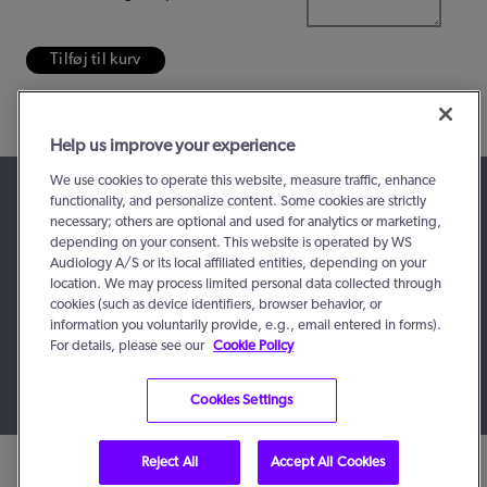
Tilføj til kurv
Kategori:
Forbrugsdele
Help us improve your experience
We use cookies to operate this website, measure traffic, enhance
functionality, and personalize content. Some cookies are strictly
necessary; others are optional and used for analytics or marketing,
depending on your consent. This website is operated by WS
Audiology A/S or its local affiliated entities, depending on your
location. We may process limited personal data collected through
cookies (such as device identifiers, browser behavior, or
information you voluntarily provide, e.g., email entered in forms).
For details, please see our
Cookie Policy
© 2016 - 2026, WS Audiology A/S
Cookies Settings
Reject All
Accept All Cookies