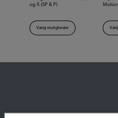
og X (SP & P)
Motion
Vælg muligheder
Væl