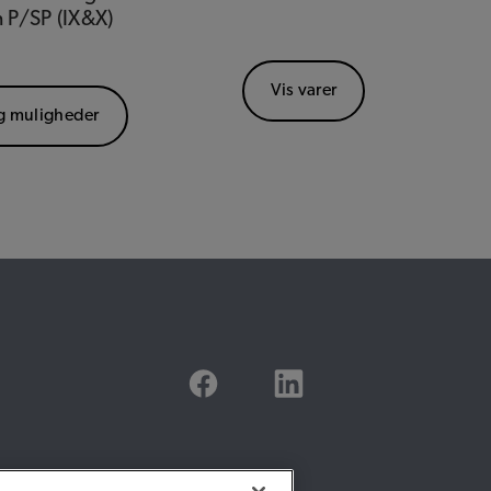
 P/SP (IX&X)
Vis varer
g muligheder