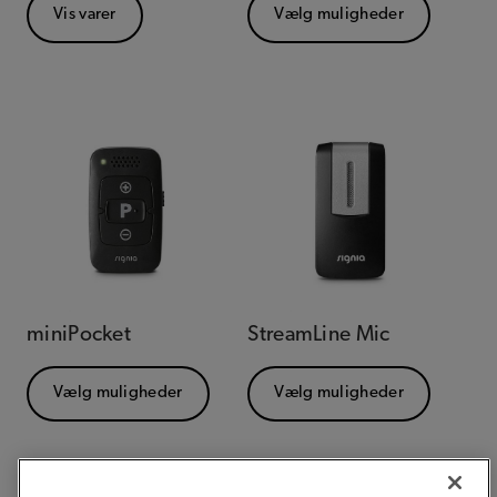
Vis varer
Vælg muligheder
miniPocket
StreamLine Mic
Vælg muligheder
Vælg muligheder